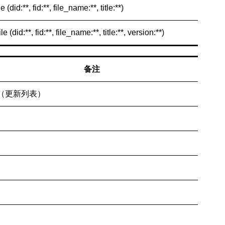
le (did:**, fid:**, file_name:**, title:**)
ile (did:**, fid:**, file_name:**, title:**, version:**)
备注
 （更新列表）