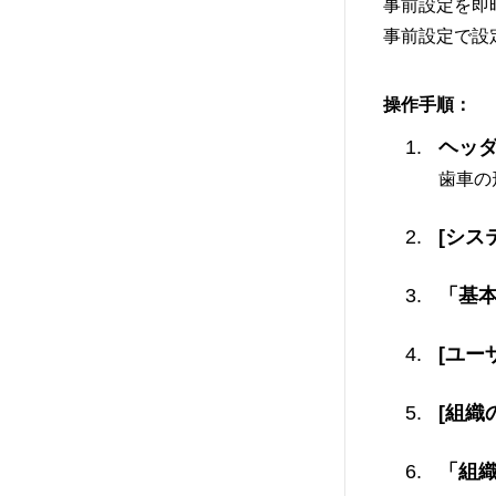
事前設定を即
事前設定で設
操作手順：
ヘッ
歯車の
[シス
「基
[ユー
[組織
「組