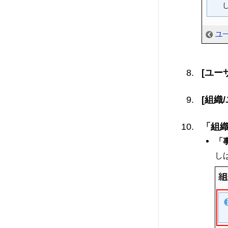
[ユー
[組織
「組
「
し