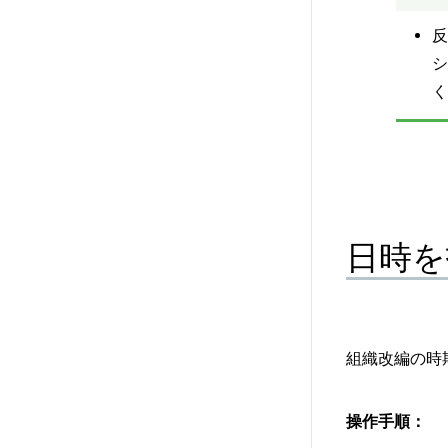
反
シ
く
日時を
組織改編の時
操作手順：