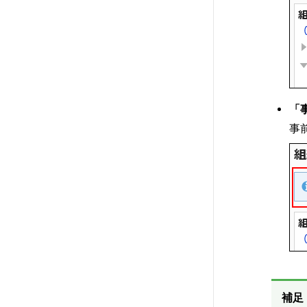
「
事
補足