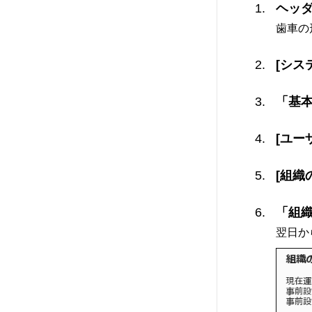
ヘッ
歯車の
[シス
「基
[ユー
[組織
「組
翌日か