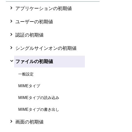
アプリケーションの初期値
ユーザーの初期値
認証の初期値
シングルサインオンの初期値
ファイルの初期値
一般設定
MIMEタイプ
MIMEタイプの読み込み
MIMEタイプの書き出し
画面の初期値