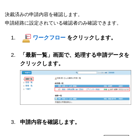
決裁済みの申請内容を確認します。
申請経路に設定されている確認者のみ確認できます。
ワークフロー
をクリックします。
「最新一覧」画面で、処理する申請データを
クリックします。
申請内容を確認します。