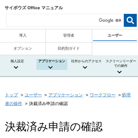
サイボウズ Office マニュアル
導入
管理者
ユーザー
オプション
目的別ガイド
個人設定
アプリケーション
社外からのアクセス
スクリーンリーダー
での操作
トップ
ユーザー
アプリケーション
ワークフロー
処理
者の操作
決裁済み申請の確認
決裁済み申請の確認