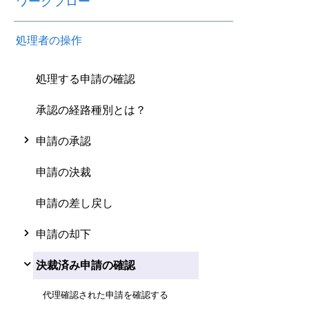
ワークフロー
処理者の操作
処理する申請の確認
承認の経路種別とは？
申請の承認
申請の決裁
申請の差し戻し
申請の却下
決裁済み申請の確認
代理確認された申請を確認する