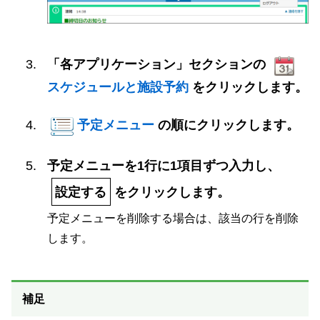
「各アプリケーション」セクションの
スケジュールと施設予約
をクリックします。
予定メニュー
の順にクリックします。
予定メニューを1行に1項目ずつ入力し、
設定する
をクリックします。
予定メニューを削除する場合は、該当の行を削除
します。
補足