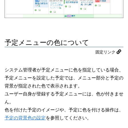
予定メニューの色について
固定リンク
システム管理者が予定メニューに色を指定している場合、
予定メニューを設定した予定では、メニュー部分と予定の
背景が指定された色で表示されます。
ユーザー自身が登録する予定メニューには、色が付きませ
ん。
色を付けた予定のイメージや、予定に色を付ける操作は、
予定の背景色の設定
を参照してください。