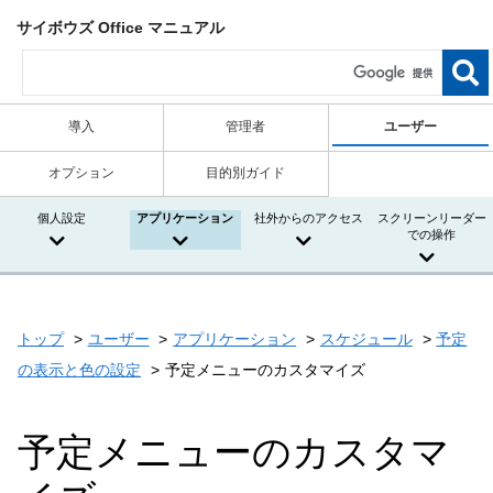
サイボウズ Office マニュアル
導入
管理者
ユーザー
オプション
目的別ガイド
個人設定
アプリケーション
社外からのアクセス
スクリーンリーダー
での操作
トップ
ユーザー
アプリケーション
スケジュール
予定
の表示と色の設定
予定メニューのカスタマイズ
予定メニューのカスタマ