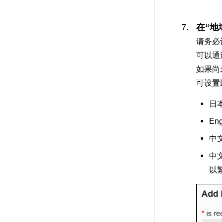
在“地
请务必
可以通
如果尚
可设置
日
Eng
中
中
以