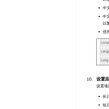
中
中
以
优
设置
设置项
长
短