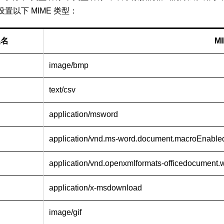
置以下 MIME 类型：
展名
M
image/bmp
text/csv
application/msword
application/vnd.ms-word.document.macroEnable
application/vnd.openxmlformats-officedocument
application/x-msdownload
image/gif