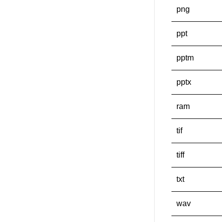
png
ppt
pptm
pptx
ram
tif
tiff
txt
wav