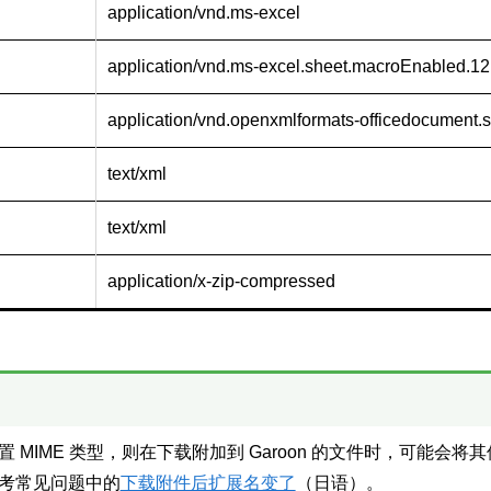
application/vnd.ms-excel
application/vnd.ms-excel.sheet.macroEnabled.12
application/vnd.openxmlformats-officedocument.
text/xml
text/xml
application/x-zip-compressed
置 MIME 类型，则在下载附加到 Garoon 的文件时，可能
考常见问题中的
下载附件后扩展名变了
（日语）。