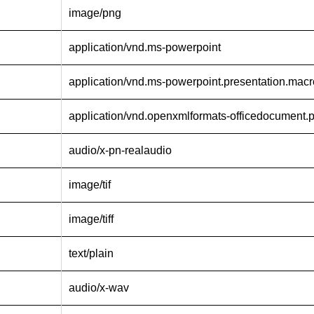
image/png
application/vnd.ms-powerpoint
application/vnd.ms-powerpoint.presentation.mac
application/vnd.openxmlformats-officedocument.p
audio/x-pn-realaudio
image/tif
image/tiff
text/plain
audio/x-wav