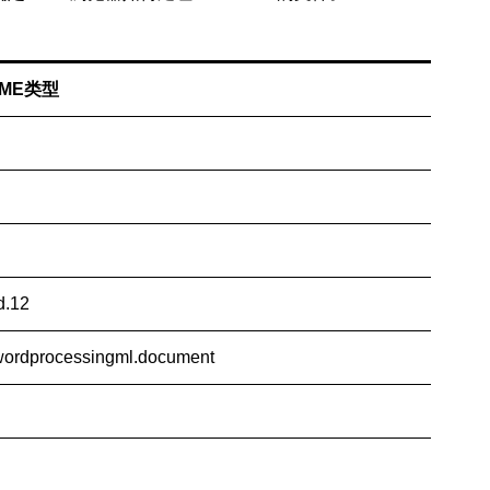
IME类型
d.12
.wordprocessingml.document