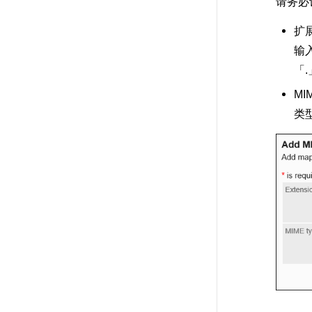
请务必
扩
输
「
MI
类