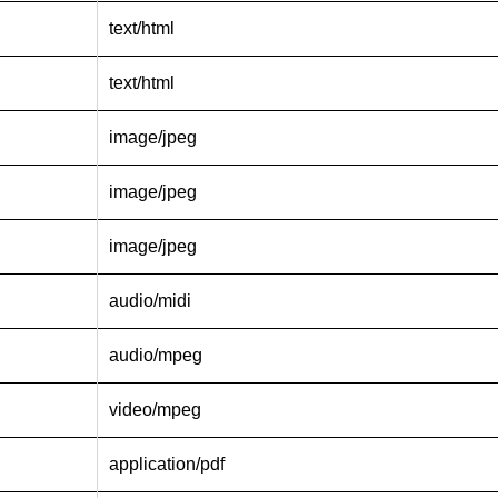
text/html
text/html
image/jpeg
image/jpeg
image/jpeg
audio/midi
audio/mpeg
video/mpeg
application/pdf