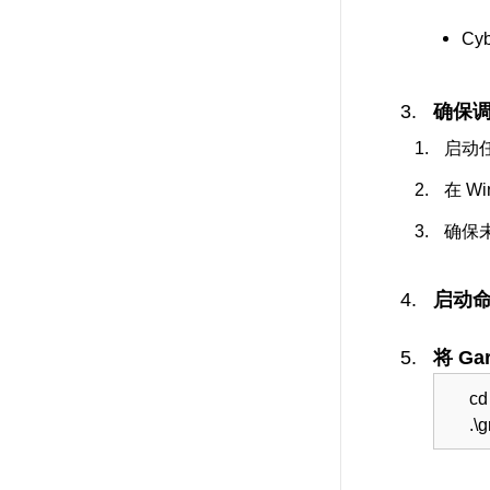
Cyb
确保
启动
在 W
确保未
启动
将 G
cd
.\