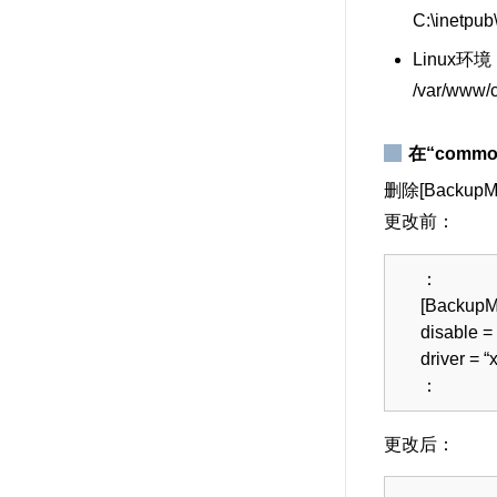
C:\inetpub
Linux环
/var/www/c
在“commo
删除[BackupMo
更改前：
：
[BackupM
disable =
driver = “
：
更改后：