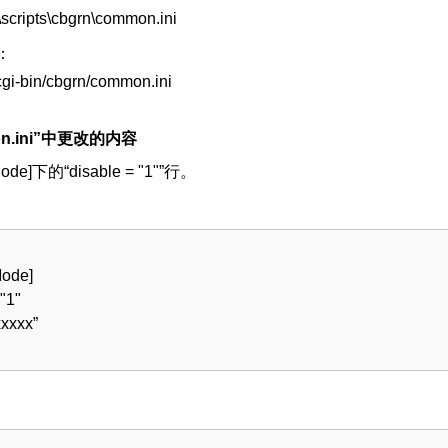
\scripts\cbgrn\common.ini
境：
gi-bin/cbgrn/common.ini
n.ini”中更改的内容
de]下的“disable = "1"”行。
ode]
 "1"
xxxxx”