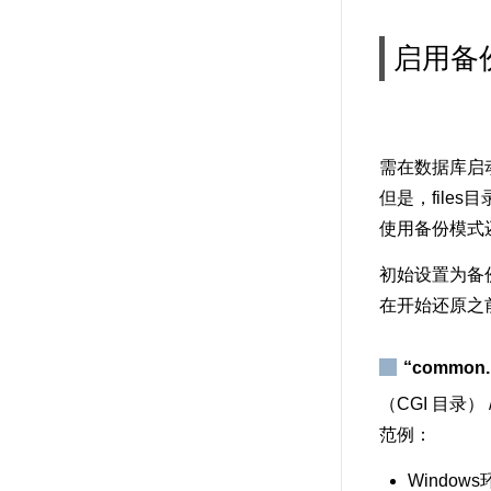
启用备
需在数据库启动
但是，file
使用备份模式还
初始设置为备
在开始还原之前
“common
（CGI 目录） /
范例：
Window