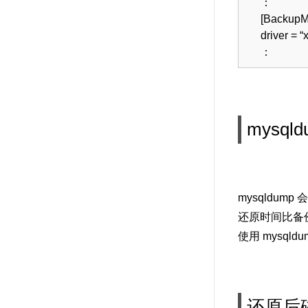
：
[BackupM
driver = “
：
mysql
mysqldu
还原时间比备
使用 mysq
还原后