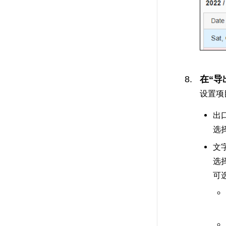
在“导
设置项
出
选
文
选
可