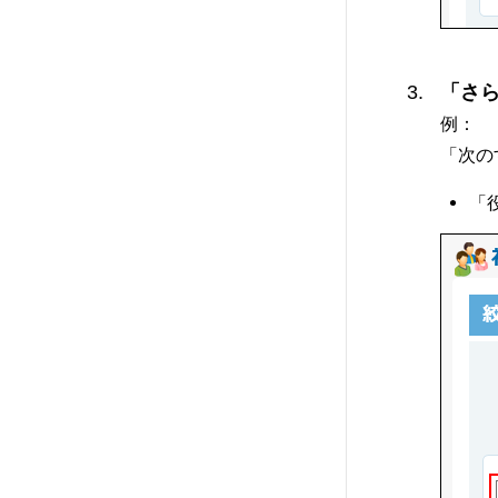
「さ
例：
「次の
「