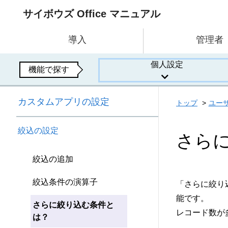
サイボウズ Office マニュアル
導入
管理者
個人設定
機能で探す
カスタムアプリの設定
トップ
ユー
絞込の設定
さら
絞込の追加
絞込条件の演算子
「さらに絞り
能です。
さらに絞り込む条件と
レコード数が
は？