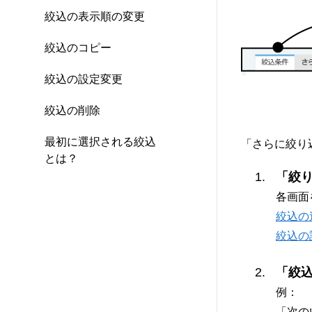
絞込の表示順の変更
絞込のコピー
絞込の設定変更
絞込の削除
最初に選択される絞込
「さらに絞り
とは？
「絞
各画面
絞込の
絞込の
「絞
例：
「次の