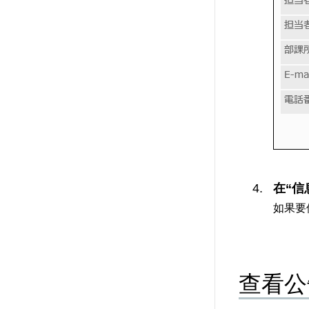
在“信
如果要
查看公