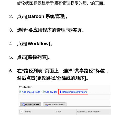
齿轮状图标仅显示于拥有管理权限的用户的页面。
点击[Garoon 系统管理]。
选择“各应用程序的管理”标签页。
点击[Workflow]。
点击[路径列表]。
在“路径列表”页面上，选择“共享路径”标签，
然后点击[更改路径/分隔线的顺序]。