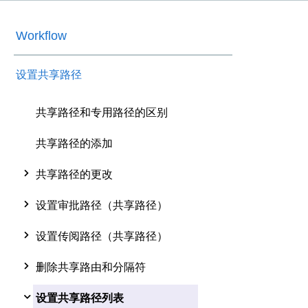
Workflow
设置共享路径
共享路径和专用路径的区别
共享路径的添加
共享路径的更改
设置审批路径（共享路径）
设置传阅路径（共享路径）
删除共享路由和分隔符
设置共享路径列表