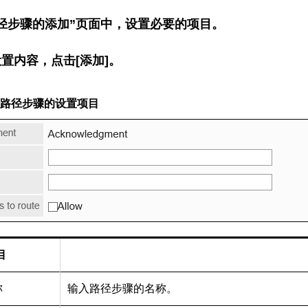
径步骤的添加”页面中，设置必要的项目。
置内容，点击[添加]。
路径步骤的设置项目
目
称
输入路径步骤的名称。