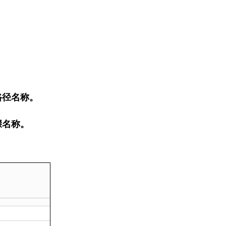
路径名称。
骤名称。