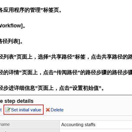
各应用程序的管理”标签页。
orkflow]。
路径列表]。
径列表”页面上，选择“共享路径”标签，点击共享路径的
径的详情”页面上，点击“传阅路径”的路径步骤的路径步
径步进详细信息”页面上，点击“设置初始值”。