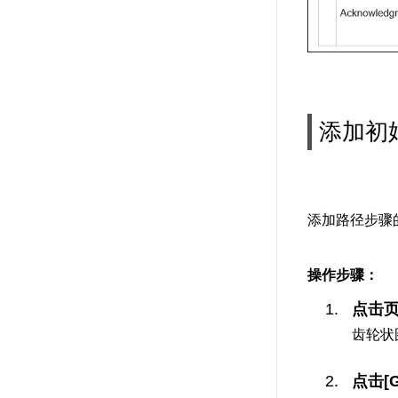
添加初
添加路径步骤
操作步骤：
点击
齿轮状
点击[G