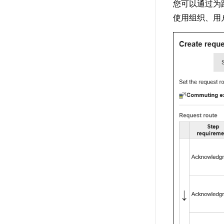
您可以通过为
使用组织、用