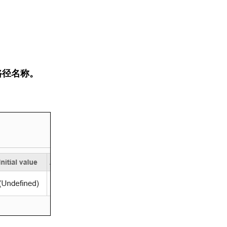
路径名称。