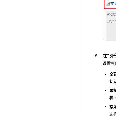
在"外
设置项
全
初
限制
将
指
选