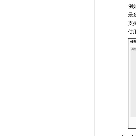
例
最
支持
使