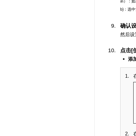
a\）：
b)：选
确认设
然后设
点击[
添