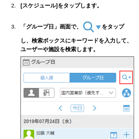
[スケジュール]をタップします。
「グループ日」画面で、
をタップ
し、検索ボックスにキーワードを入力して、
ユーザーや施設を検索します。