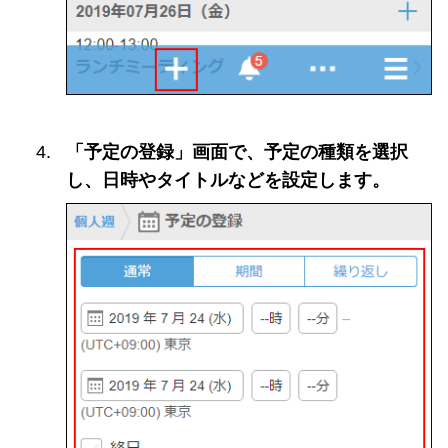
「予定の登録」画面で、予定の種類を選択
し、日時やタイトルなどを設定します。