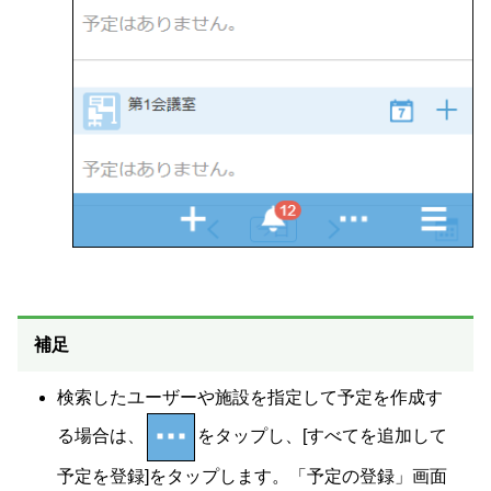
補足
検索したユーザーや施設を指定して予定を作成す
る場合は、
をタップし、[すべてを追加して
予定を登録]をタップします。「予定の登録」画面