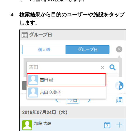
検索結果から目的のユーザーや施設をタップ
します。