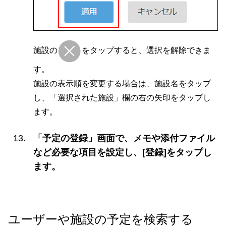
施設の
をタップすると、選択を解除できま
す。
施設の表示順を変更する場合は、施設名をタップ
し、「選択された施設」欄の右の矢印をタップし
ます。
「予定の登録」画面で、メモや添付ファイル
など必要な項目を設定し、[登録]をタップし
ます。
ユーザーや施設の予定を検索する