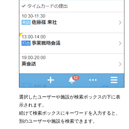
選択したユーザーや施設が検索ボックスの下に表
示されます。
続けて検索ボックスにキーワードを入力すると、
別のユーザーや施設を検索できます。