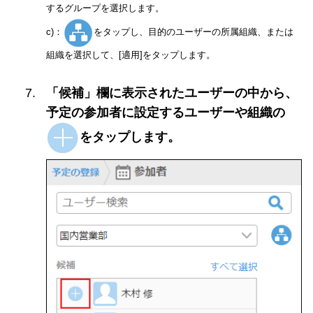
するグループを選択します。
c)：
をタップし、目的のユーザーの所属組織、または
組織を選択して、[適用]をタップします。
「候補」欄に表示されたユーザーの中から、
予定の参加者に設定するユーザーや組織の
をタップします。