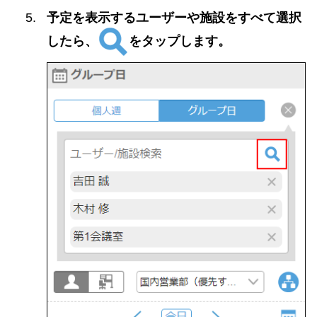
予定を表示するユーザーや施設をすべて選択
したら、
をタップします。