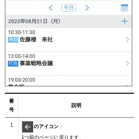
番
説明
号
1
のアイコン
：
1つ前のページに戻ります。