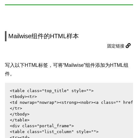
Mailwise组件的HTML样本
固定链接
写入以下HTML标签，可将“Mailwise”组件添加为HTML组
件。
<table class="top_title" style="">

<tbody><tr>

<td nowrap="nowrap"><strong><nobr><a class="" href="
</tr>

</tbody>

</table>

<div class="portal_frame">

<table class="list_column" style="">

<tr><td>
