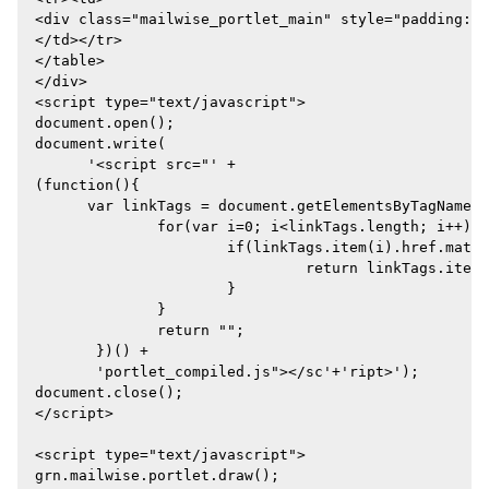
<div class="mailwise_portlet_main" style="padding:4p
</td></tr>

</table>

</div>

<script type="text/javascript">

document.open();

document.write(

      '<script src="' +

(function(){

      var linkTags = document.getElementsByTagName("
              for(var i=0; i<linkTags.length; i++){

                      if(linkTags.item(i).href.match
                               return linkTags.item(
                      }

              }

              return "";

       })() +

       'portlet_compiled.js"></sc'+'ript>');

document.close();

</script>

<script type="text/javascript">

grn.mailwise.portlet.draw();
