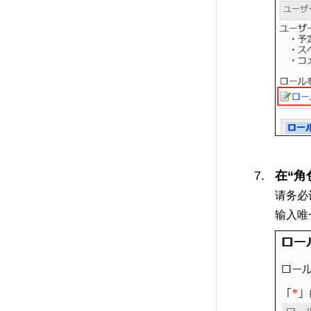
在“角
请务必
输入唯