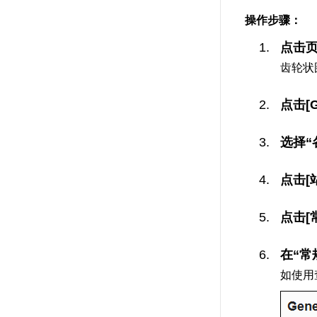
操作步骤：
点击
齿轮状
点击[G
选择“
点击[
点击[
在“常
如使用