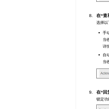
在“
选择以
手
当
详
自
当
在“
锁定功